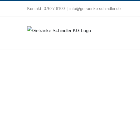
Zum
Kontakt:
07627 8100
|
info@getraenke-schindler.de
Inhalt
springen