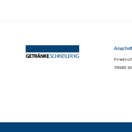
Anschrif
Friedric
79585 S