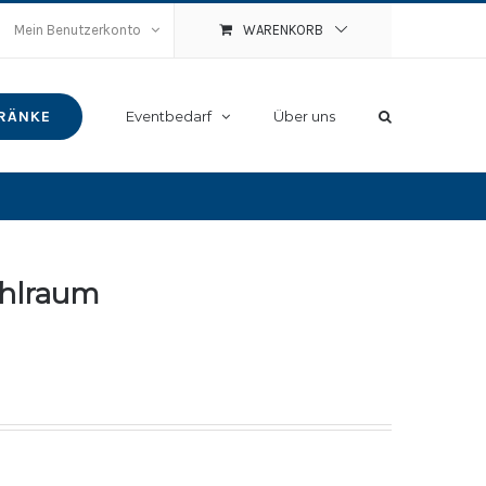
Mein Benutzerkonto
WARENKORB
RÄNKE
Eventbedarf
Über uns
hlraum