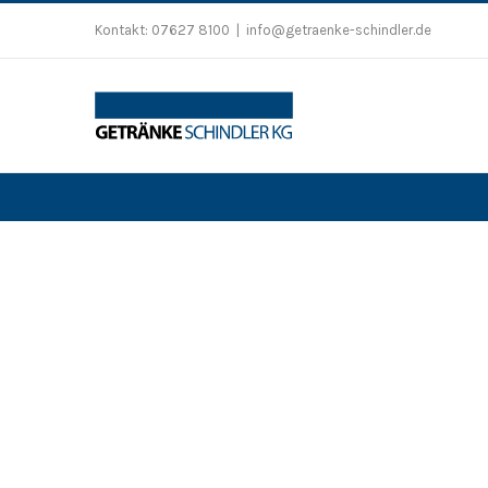
Zum
Kontakt:
07627 8100
|
info@getraenke-schindler.de
Inhalt
springen