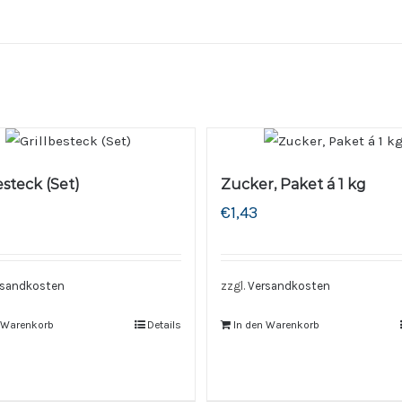
esteck (Set)
Zucker, Paket á 1 kg
€
1,43
rsandkosten
zzgl.
Versandkosten
n Warenkorb
Details
In den Warenkorb