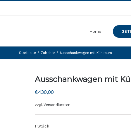
Home
GET
Startseite
/
Zubehör
/
Ausschankwagen mit Kühlraum
Ausschankwagen mit Kü
€
430,00
zzgl.
Versandkosten
1 Stück