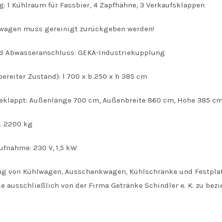
: 1 Kühlraum für Fassbier, 4 Zapfhähne, 3 Verkaufsklappen
agen muss gereinigt zurückgeben werden!
d Abwasseranschluss: GEKA-Industriekupplung
ereiter Zustand): l 700 x b 250 x h 385 cm
klappt: Außenlänge 700 cm, Außenbreite 860 cm, Höhe 385 c
a. 2200 kg
ufnahme: 230 V, 1,5 kW
ung von Kühlwagen, Ausschankwagen, Kühlschränke und Festplatzg
ke ausschließlich von der Firma Getränke Schindler e. K. zu be