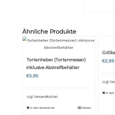
Ähnliche Produkte
Grillb
Tortenheber (Tortenmesser)
€
2,99
inklusive Abstreifbehälter
€
5,95
zzgl.
Ve
In de
zzgl.
Versandkosten
In den Warenkorb
Details