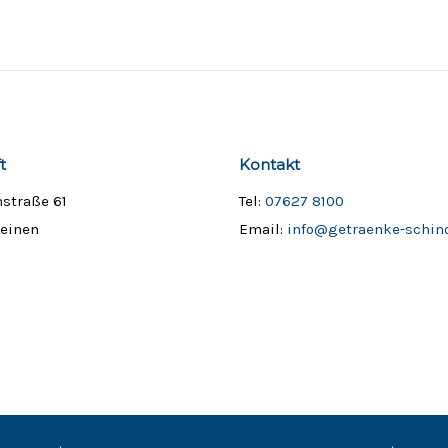
t
Kontakt
hstraße 61
Tel:
07627 8100
teinen
Email:
info@getraenke-schind