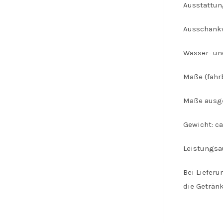
Ausstattung
Ausschankw
Wasser- un
Maße (fahrb
Maße ausge
Gewicht: c
Leistungsa
Bei Liefer
die Geträn