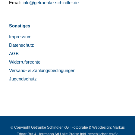
Email:
info@getraenke-schindler.de
Sonstiges
Impressum
Datenschutz
AGB
Widerrufsrechte
Versand- & Zahlungsbedingungen
Jugendschutz
© Copyright Getränke Schindler KG | Fotografie & Webdesign:
Markus
Edgar Ruf
&
Herrmann Art
| alle Preise inkl. gesetzlicher MwSt.