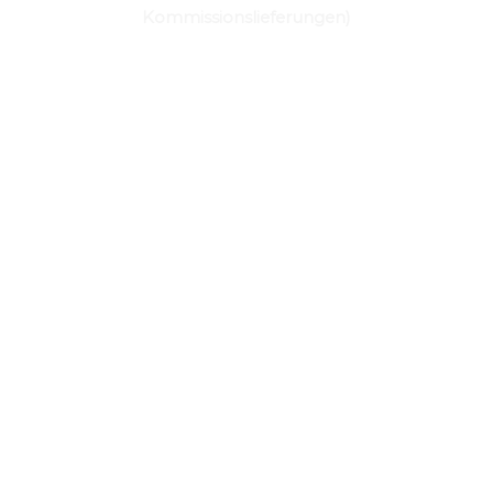
Kommissionslieferungen)
JETZT EINKAUFEN