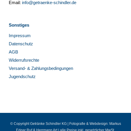
Email:
info@getraenke-schindler.de
Sonstiges
Impressum
Datenschutz
AGB
Widerrufsrechte
Versand- & Zahlungsbedingungen
Jugendschutz
© Copyright Getränke Schindler KG | Fotografie & Webdesign:
Markus
Edgar Ruf
&
Herrmann Art
| alle Preise inkl. gesetzlicher MwSt.