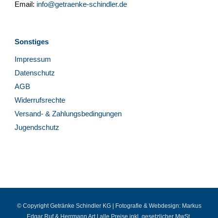
Email:
info@getraenke-schindler.de
Sonstiges
Impressum
Datenschutz
AGB
Widerrufsrechte
Versand- & Zahlungsbedingungen
Jugendschutz
© Copyright Getränke Schindler KG | Fotografie & Webdesign:
Markus
Edgar Ruf
&
Herrmann Art
| alle Preise inkl. gesetzlicher MwSt.