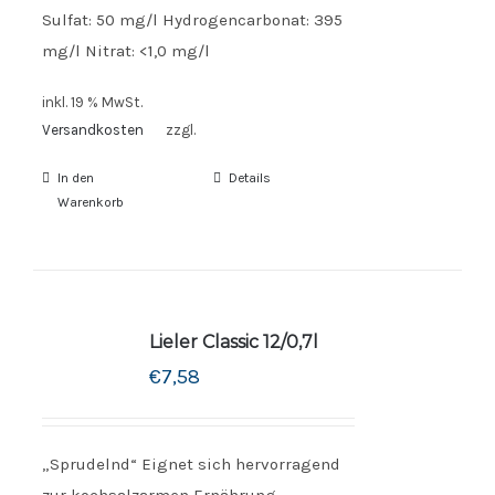
Sulfat: 50 mg/l Hydrogencarbonat: 395
mg/l Nitrat: <1,0 mg/l
inkl. 19 % MwSt.
Versandkosten
zzgl.
In den
Details
Warenkorb
Lieler Classic 12/0,7l
€
7,58
„Sprudelnd“ Eignet sich hervorragend
zur kochsalzarmen Ernährung.