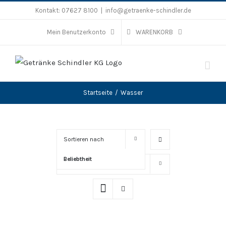
Zum
Kontakt:
07627 8100
|
info@getraenke-schindler.de
Inhalt
Mein Benutzerkonto
WARENKORB
springen
Startseite
/
Wasser
Sortieren nach
Beliebtheit
Zeige
16 Produkte