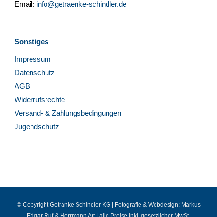
Email:
info@getraenke-schindler.de
Sonstiges
Impressum
Datenschutz
AGB
Widerrufsrechte
Versand- & Zahlungsbedingungen
Jugendschutz
© Copyright Getränke Schindler KG | Fotografie & Webdesign:
Markus
Edgar Ruf
&
Herrmann Art
| alle Preise inkl. gesetzlicher MwSt.