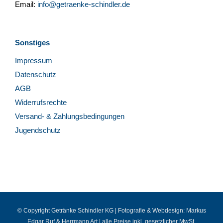
Email:
info@getraenke-schindler.de
Sonstiges
Impressum
Datenschutz
AGB
Widerrufsrechte
Versand- & Zahlungsbedingungen
Jugendschutz
© Copyright Getränke Schindler KG | Fotografie & Webdesign:
Markus
Edgar Ruf
&
Herrmann Art
| alle Preise inkl. gesetzlicher MwSt.