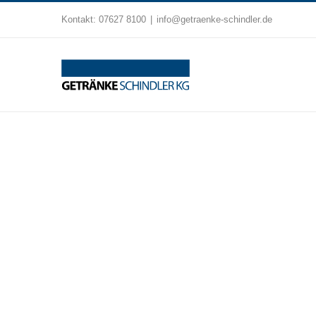
Zum
Kontakt:
07627 8100
|
info@getraenke-schindler.de
Inhalt
springen