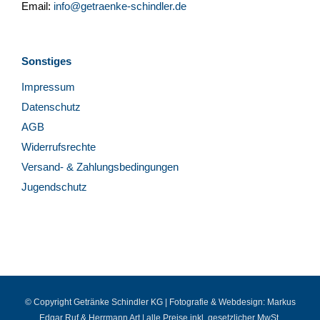
Email:
info@getraenke-schindler.de
Sonstiges
Impressum
Datenschutz
AGB
Widerrufsrechte
Versand- & Zahlungsbedingungen
Jugendschutz
© Copyright Getränke Schindler KG | Fotografie & Webdesign:
Markus
Edgar Ruf
&
Herrmann Art
| alle Preise inkl. gesetzlicher MwSt.