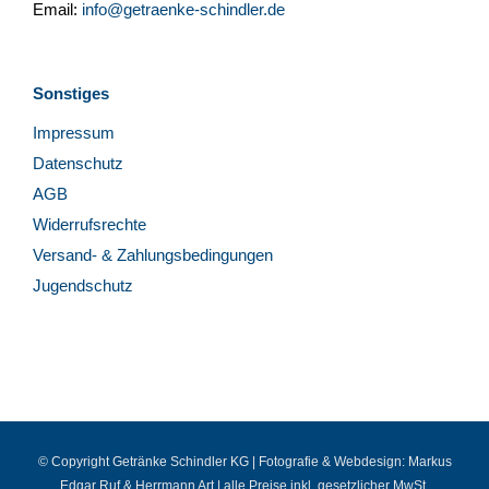
Email:
info@getraenke-schindler.de
Sonstiges
Impressum
Datenschutz
AGB
Widerrufsrechte
Versand- & Zahlungsbedingungen
Jugendschutz
© Copyright Getränke Schindler KG | Fotografie & Webdesign:
Markus
Edgar Ruf
&
Herrmann Art
| alle Preise inkl. gesetzlicher MwSt.