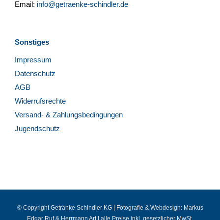
Email:
info@getraenke-schindler.de
Sonstiges
Impressum
Datenschutz
AGB
Widerrufsrechte
Versand- & Zahlungsbedingungen
Jugendschutz
© Copyright Getränke Schindler KG | Fotografie & Webdesign:
Markus
Edgar Ruf
&
Herrmann Art
| alle Preise inkl. gesetzlicher MwSt.