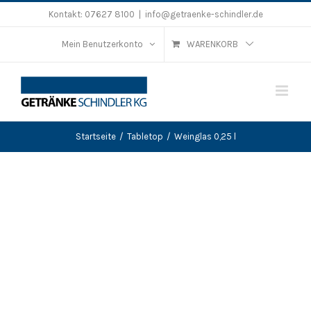
Zum
Kontakt:
07627 8100
|
info@getraenke-schindler.de
Inhalt
Mein Benutzerkonto
WARENKORB
springen
Startseite
/
Tabletop
/
Weinglas 0,25 l