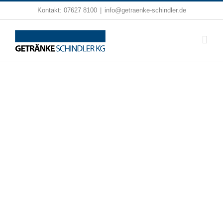
Zum
Kontakt:
07627 8100
|
info@getraenke-schindler.de
Inhalt
springen