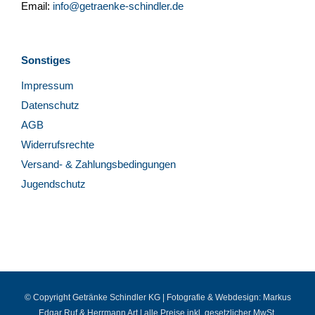
Email:
info@getraenke-schindler.de
Sonstiges
Impressum
Datenschutz
AGB
Widerrufsrechte
Versand- & Zahlungsbedingungen
Jugendschutz
© Copyright Getränke Schindler KG | Fotografie & Webdesign:
Markus
Edgar Ruf
&
Herrmann Art
| alle Preise inkl. gesetzlicher MwSt.