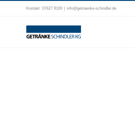
Zum
Kontakt:
07627 8100
|
info@getraenke-schindler.de
Inhalt
springen