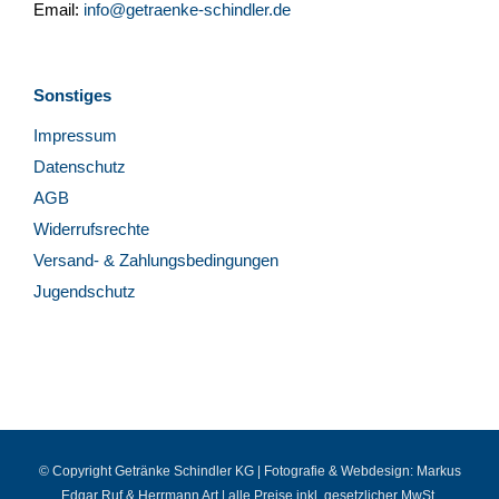
Email:
info@getraenke-schindler.de
Sonstiges
Impressum
Datenschutz
AGB
Widerrufsrechte
Versand- & Zahlungsbedingungen
Jugendschutz
© Copyright Getränke Schindler KG | Fotografie & Webdesign:
Markus
Edgar Ruf
&
Herrmann Art
| alle Preise inkl. gesetzlicher MwSt.