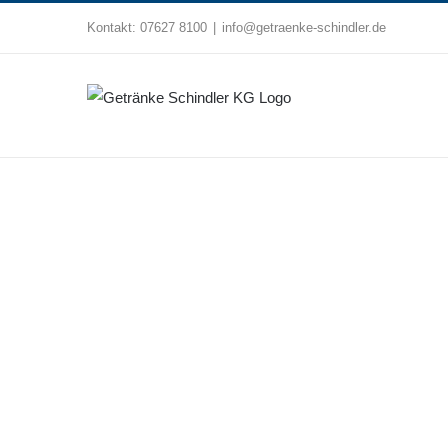
Zum
Kontakt:
07627 8100
|
info@getraenke-schindler.de
Inhalt
springen