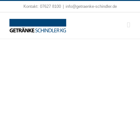
Zum
Kontakt:
07627 8100
|
info@getraenke-schindler.de
Inhalt
springen