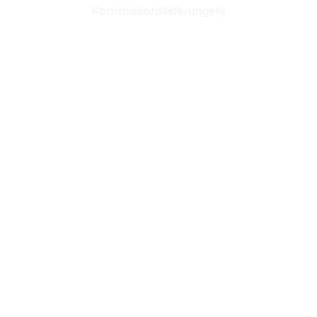
Kommissionslieferungen)
JETZT EINKAUFEN