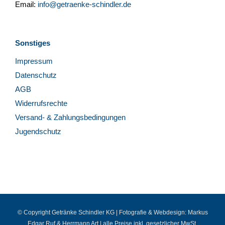
Email:
info@getraenke-schindler.de
Sonstiges
Impressum
Datenschutz
AGB
Widerrufsrechte
Versand- & Zahlungsbedingungen
Jugendschutz
© Copyright Getränke Schindler KG | Fotografie & Webdesign:
Markus
Edgar Ruf
&
Herrmann Art
| alle Preise inkl. gesetzlicher MwSt.