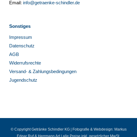
Email:
info@getraenke-schindler.de
Sonstiges
Impressum
Datenschutz
AGB
Widerrufsrechte
Versand- & Zahlungsbedingungen
Jugendschutz
© Copyright Getränke Schindler KG | Fotografie & Webdesign:
Markus
Edgar Ruf
&
Herrmann Art
| alle Preise inkl. gesetzlicher MwSt.