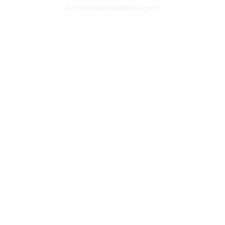
Kommissionslieferungen)
JETZT EINKAUFEN