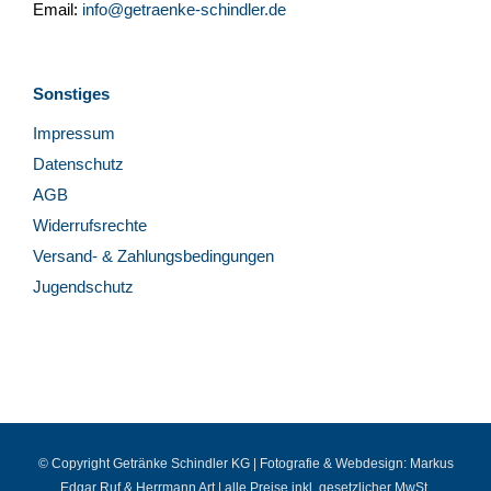
Email:
info@getraenke-schindler.de
Sonstiges
Impressum
Datenschutz
AGB
Widerrufsrechte
Versand- & Zahlungsbedingungen
Jugendschutz
© Copyright Getränke Schindler KG | Fotografie & Webdesign:
Markus
Edgar Ruf
&
Herrmann Art
| alle Preise inkl. gesetzlicher MwSt.