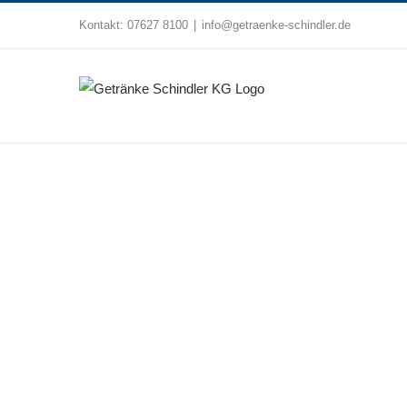
Zum
Kontakt:
07627 8100
|
info@getraenke-schindler.de
Inhalt
springen