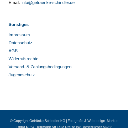
Email:
info@getraenke-schindler.de
Sonstiges
Impressum
Datenschutz
AGB
Widerrufsrechte
Versand- & Zahlungsbedingungen
Jugendschutz
© Copyright Getränke Schindler KG | Fotografie & Webdesign:
Markus
Edgar Ruf
&
Herrmann Art
| alle Preise inkl. gesetzlicher MwSt.