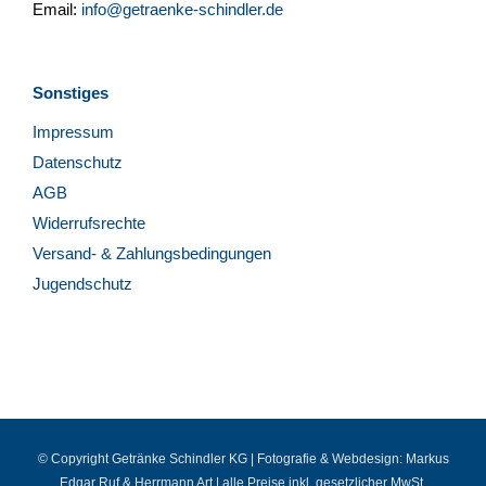
Email:
info@getraenke-schindler.de
Sonstiges
Impressum
Datenschutz
AGB
Widerrufsrechte
Versand- & Zahlungsbedingungen
Jugendschutz
© Copyright Getränke Schindler KG | Fotografie & Webdesign:
Markus
Edgar Ruf
&
Herrmann Art
| alle Preise inkl. gesetzlicher MwSt.